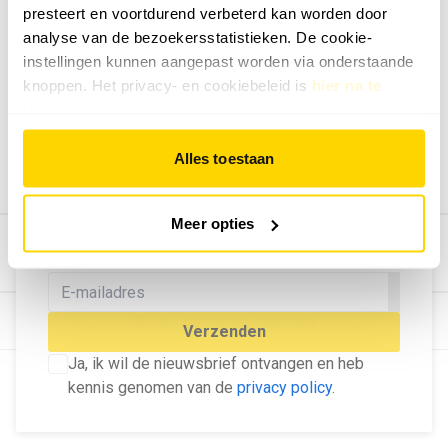
presteert en voortdurend verbeterd kan worden door
Geef ons feedback
analyse van de bezoekersstatistieken. De cookie-
Vertel ons wat je van onze website vindt.
instellingen kunnen aangepast worden via onderstaande
Tip de redactie
knoppen. Het privacy- en cookiebeleid is
hier na te
lezen
.
Geef tips aan ons door.
Adverteren
Alles toestaan
Bekijk hier de mogelijkheden.
MELD U AAN VOOR ONZE
Meer opties
NIEUWSBRIEF
Blijf op de hoogte van het laatste nieuws!
© Dé Duurzame Uitgeverij
Verzenden
Ja, ik wil de nieuwsbrief ontvangen en heb
kennis genomen van de
privacy policy
.