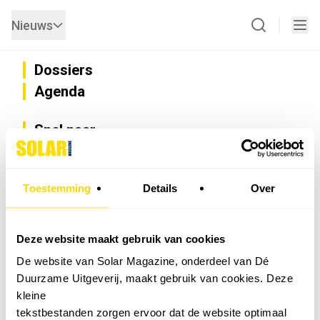
Nieuws
Dossiers
Agenda
Snel naar
Privacy
Disclaimer
Nieuwsbrief
Toestemming
Details
Over
Adverteren
Abonneren
Vacatures
Deze website maakt gebruik van cookies
Bedrijvenregister
De website van Solar Magazine, onderdeel van Dé
Installateurzoeker
Duurzame Uitgeverij, maakt gebruik van cookies. Deze
Cookievoorkeuren wijzigen
kleine
English
tekstbestanden zorgen ervoor dat de website optimaal