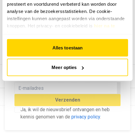
presteert en voortdurend verbeterd kan worden door
Geef ons feedback
analyse van de bezoekersstatistieken. De cookie-
Vertel ons wat je van onze website vindt.
instellingen kunnen aangepast worden via onderstaande
Tip de redactie
knoppen. Het privacy- en cookiebeleid is
hier na te
lezen
.
Geef tips aan ons door.
Adverteren
Alles toestaan
Bekijk hier de mogelijkheden.
MELD U AAN VOOR ONZE
Meer opties
NIEUWSBRIEF
Blijf op de hoogte van het laatste nieuws!
© Dé Duurzame Uitgeverij
Verzenden
Ja, ik wil de nieuwsbrief ontvangen en heb
kennis genomen van de
privacy policy
.