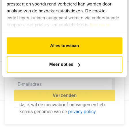
presteert en voortdurend verbeterd kan worden door
Geef ons feedback
analyse van de bezoekersstatistieken. De cookie-
Vertel ons wat je van onze website vindt.
instellingen kunnen aangepast worden via onderstaande
Tip de redactie
knoppen. Het privacy- en cookiebeleid is
hier na te
lezen
.
Geef tips aan ons door.
Adverteren
Alles toestaan
Bekijk hier de mogelijkheden.
MELD U AAN VOOR ONZE
Meer opties
NIEUWSBRIEF
Blijf op de hoogte van het laatste nieuws!
© Dé Duurzame Uitgeverij
Verzenden
Ja, ik wil de nieuwsbrief ontvangen en heb
kennis genomen van de
privacy policy
.