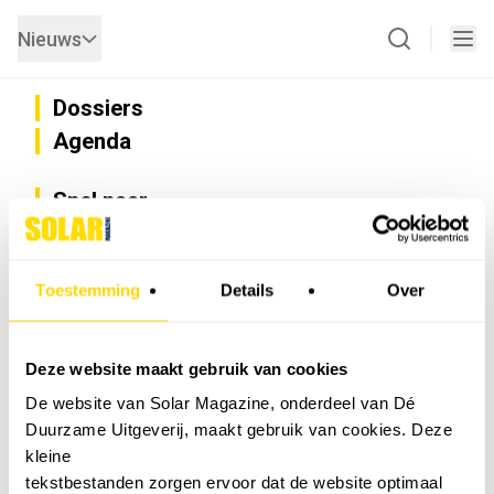
Nieuws
Dossiers
Agenda
Snel naar
Privacy
Disclaimer
Nieuwsbrief
Toestemming
Details
Over
Adverteren
Abonneren
Vacatures
Deze website maakt gebruik van cookies
Bedrijvenregister
De website van Solar Magazine, onderdeel van Dé
Installateurzoeker
Duurzame Uitgeverij, maakt gebruik van cookies. Deze
Cookievoorkeuren wijzigen
kleine
English
tekstbestanden zorgen ervoor dat de website optimaal