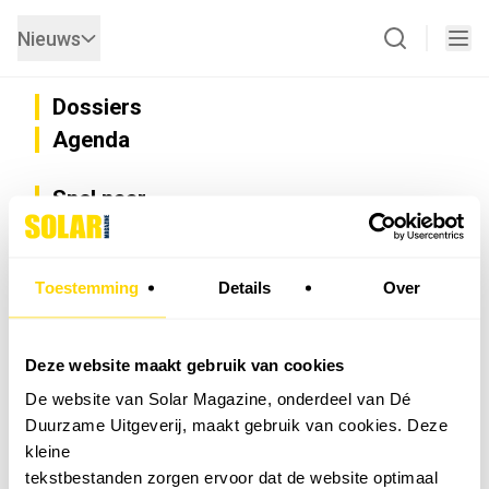
Nieuws
Dossiers
Agenda
Snel naar
Privacy
Disclaimer
Nieuwsbrief
Toestemming
Details
Over
Adverteren
Abonneren
Vacatures
Deze website maakt gebruik van cookies
Bedrijvenregister
De website van Solar Magazine, onderdeel van Dé
Installateurzoeker
Duurzame Uitgeverij, maakt gebruik van cookies. Deze
Cookievoorkeuren wijzigen
kleine
English
tekstbestanden zorgen ervoor dat de website optimaal