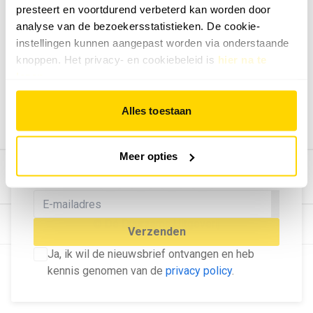
presteert en voortdurend verbeterd kan worden door
Geef ons feedback
analyse van de bezoekersstatistieken. De cookie-
Vertel ons wat je van onze website vindt.
instellingen kunnen aangepast worden via onderstaande
Tip de redactie
knoppen. Het privacy- en cookiebeleid is
hier na te
lezen
.
Geef tips aan ons door.
Adverteren
Alles toestaan
Bekijk hier de mogelijkheden.
MELD U AAN VOOR ONZE
Meer opties
NIEUWSBRIEF
Blijf op de hoogte van het laatste nieuws!
© Dé Duurzame Uitgeverij
Verzenden
Ja, ik wil de nieuwsbrief ontvangen en heb
kennis genomen van de
privacy policy
.