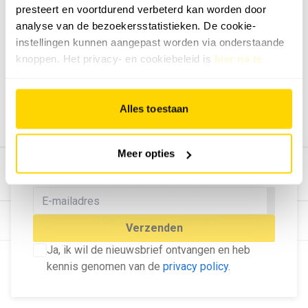
presteert en voortdurend verbeterd kan worden door
Geef ons feedback
analyse van de bezoekersstatistieken. De cookie-
Vertel ons wat je van onze website vindt.
instellingen kunnen aangepast worden via onderstaande
Tip de redactie
knoppen. Het privacy- en cookiebeleid is
hier na te
lezen
.
Geef tips aan ons door.
Adverteren
Alles toestaan
Bekijk hier de mogelijkheden.
MELD U AAN VOOR ONZE
Meer opties
NIEUWSBRIEF
Blijf op de hoogte van het laatste nieuws!
© Dé Duurzame Uitgeverij
Verzenden
Ja, ik wil de nieuwsbrief ontvangen en heb
kennis genomen van de
privacy policy
.