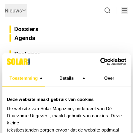
Nieuws
Dossiers
Agenda
Snel naar
Privacy
Disclaimer
Nieuwsbrief
Toestemming
Details
Over
Adverteren
Abonneren
Vacatures
Deze website maakt gebruik van cookies
Bedrijvenregister
De website van Solar Magazine, onderdeel van Dé
Installateurzoeker
Duurzame Uitgeverij, maakt gebruik van cookies. Deze
Cookievoorkeuren wijzigen
kleine
English
tekstbestanden zorgen ervoor dat de website optimaal