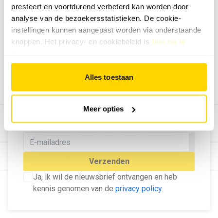
presteert en voortdurend verbeterd kan worden door
Geef ons feedback
analyse van de bezoekersstatistieken. De cookie-
Vertel ons wat je van onze website vindt.
instellingen kunnen aangepast worden via onderstaande
Tip de redactie
knoppen. Het privacy- en cookiebeleid is
hier na te
lezen
.
Geef tips aan ons door.
Adverteren
Alles toestaan
Bekijk hier de mogelijkheden.
MELD U AAN VOOR ONZE
Meer opties
NIEUWSBRIEF
Blijf op de hoogte van het laatste nieuws!
© Dé Duurzame Uitgeverij
Verzenden
Ja, ik wil de nieuwsbrief ontvangen en heb
kennis genomen van de
privacy policy
.