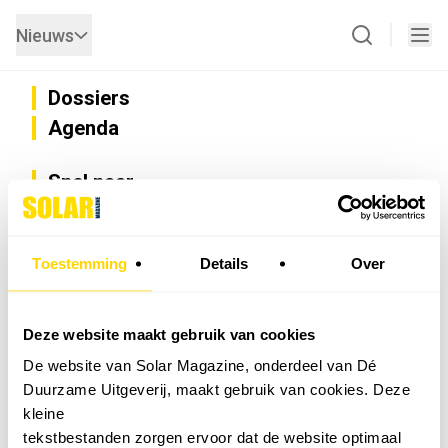
Nieuws
Dossiers
Agenda
Snel naar
Privacy
Disclaimer
Nieuwsbrief
Toestemming
Details
Over
Adverteren
Abonneren
Vacatures
Deze website maakt gebruik van cookies
Bedrijvenregister
De website van Solar Magazine, onderdeel van Dé
Installateurzoeker
Duurzame Uitgeverij, maakt gebruik van cookies. Deze
Cookievoorkeuren wijzigen
kleine
English
tekstbestanden zorgen ervoor dat de website optimaal