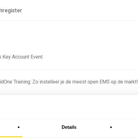
nregister
 Key Account Event
ridOne Training: Zo installeer je de meest open EMS op de markt
ning - Residentieel
Details
omstige batterijprofielen: hoe netbeheerders proberen
 in 2035 te voorspellen