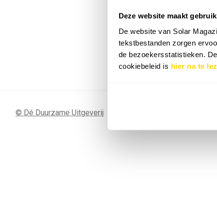
Deze website maakt gebruik
7 SEP
Sunergy Acad
De website van Solar Magazi
2026
tekstbestanden zorgen ervoor
de bezoekersstatistieken. D
Bekijk de volledige agenda
cookiebeleid is
hier na te le
© Dé Duurzame Uitgeverij