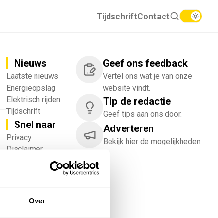
Tijdschrift
Contact
Nieuws
Geef ons feedback
Laatste nieuws
Vertel ons wat je van onze
Energieopslag
website vindt.
Elektrisch rijden
Tip de redactie
Tijdschrift
Geef tips aan ons door.
Snel naar
Adverteren
!
Privacy
Bekijk hier de mogelijkheden.
Disclaimer
Nieuwsbrief
Adverteren
Abonneren
Vacatures
Over
Bedrijvenregister