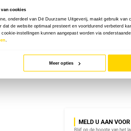
 van cookies
emy | SlimmeRik on Tour
ne, onderdeel van Dé Duurzame Uitgeverij, maakt gebruik van c
 dat de website optimaal presteert en voortdurend verbeterd k
e cookie-instellingen kunnen aangepast worden via onderstaande
zen
.
Meer opties
MELD U AAN VOOR
Blijf op de hoogte van het l