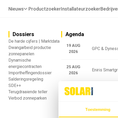
Nieuws
Productzoeker
Installateurzoeker
Bedrijve
Dossiers
Agenda
De harde cijfers | Marktdata
19 AUG
Dwangarbeid productie
GPC & Dyness
2026
zonnepanelen
Dynamische
energiecontracten
25 AUG
Eniris Smartg
Importheffingendossier
2026
Salderingsregeling
SDE++
25 AUG
Sigenergy Trai
Terugdraaiende teller
2026
Verbod zonneparken
Webinar: Toek
Toestemming
5 SEP
2026
batterijgedrag