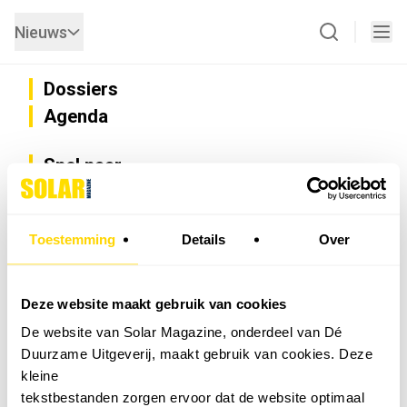
Nieuws
Dossiers
Agenda
Snel naar
Privacy
Disclaimer
Nieuwsbrief
Toestemming
Details
Over
Adverteren
Abonneren
Vacatures
Deze website maakt gebruik van cookies
Bedrijvenregister
De website van Solar Magazine, onderdeel van Dé
Installateurzoeker
Duurzame Uitgeverij, maakt gebruik van cookies. Deze
Cookievoorkeuren wijzigen
kleine
English
tekstbestanden zorgen ervoor dat de website optimaal