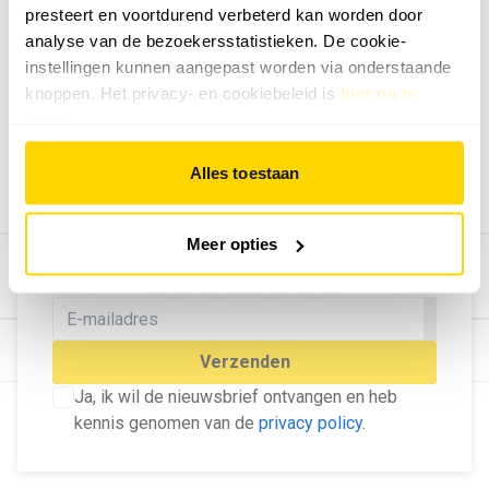
presteert en voortdurend verbeterd kan worden door
Geef ons feedback
analyse van de bezoekersstatistieken. De cookie-
Vertel ons wat je van onze website vindt.
instellingen kunnen aangepast worden via onderstaande
Tip de redactie
knoppen. Het privacy- en cookiebeleid is
hier na te
lezen
.
Geef tips aan ons door.
Adverteren
Alles toestaan
Bekijk hier de mogelijkheden.
MELD U AAN VOOR ONZE
Meer opties
NIEUWSBRIEF
Blijf op de hoogte van het laatste nieuws!
© Dé Duurzame Uitgeverij
Verzenden
Ja, ik wil de nieuwsbrief ontvangen en heb
kennis genomen van de
privacy policy
.