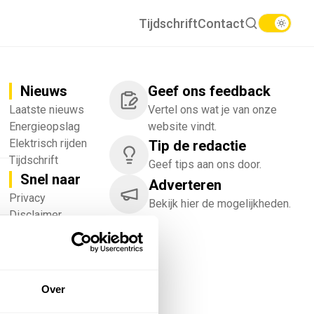
Tijdschrift
Contact
Nieuws
Geef ons feedback
Laatste nieuws
Vertel ons wat je van onze
Energieopslag
website vindt.
Elektrisch rijden
Tip de redactie
Tijdschrift
Geef tips aan ons door.
Snel naar
Adverteren
!
Privacy
Bekijk hier de mogelijkheden.
Disclaimer
Nieuwsbrief
Adverteren
Abonneren
Vacatures
Over
Bedrijvenregister