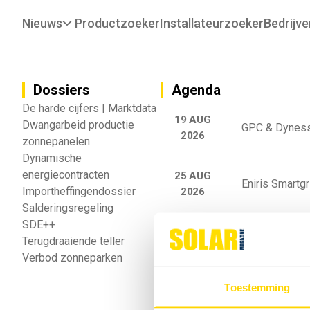
Nieuws
Productzoeker
Installateurzoeker
Bedrijve
Dossiers
Agenda
De harde cijfers | Marktdata
19 AUG
Dwangarbeid productie
GPC & Dyness
2026
zonnepanelen
Dynamische
energiecontracten
25 AUG
Eniris Smartg
Importheffingendossier
2026
Salderingsregeling
SDE++
25 AUG
Sigenergy Trai
Terugdraaiende teller
2026
Verbod zonneparken
Webinar: Toek
Toestemming
5 SEP
2026
batterijgedrag