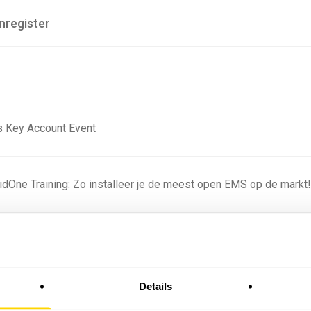
nregister
 Key Account Event
ridOne Training: Zo installeer je de meest open EMS op de markt
ning - Residentieel
Details
omstige batterijprofielen: hoe netbeheerders proberen
 in 2035 te voorspellen