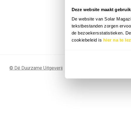
Deze website maakt gebruik
7 SEP
Sunergy Acad
De website van Solar Magazi
2026
tekstbestanden zorgen ervoor
de bezoekersstatistieken. D
Bekijk de volledige agenda
cookiebeleid is
hier na te le
© Dé Duurzame Uitgeverij