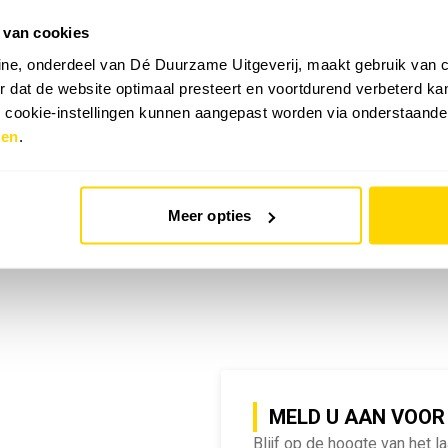
 van cookies
emy | SlimmeRik on Tour
ne, onderdeel van Dé Duurzame Uitgeverij, maakt gebruik van c
 dat de website optimaal presteert en voortdurend verbeterd k
e cookie-instellingen kunnen aangepast worden via onderstaande
zen
.
Meer opties
MELD U AAN VOOR
Blijf op de hoogte van het l