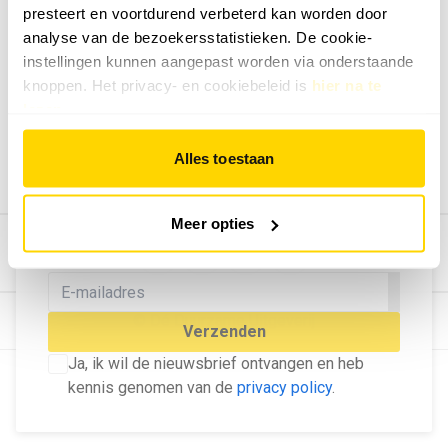
presteert en voortdurend verbeterd kan worden door
Geef ons feedback
analyse van de bezoekersstatistieken. De cookie-
Vertel ons wat je van onze website vindt.
instellingen kunnen aangepast worden via onderstaande
Tip de redactie
knoppen. Het privacy- en cookiebeleid is
hier na te
lezen
.
Geef tips aan ons door.
Adverteren
Alles toestaan
Bekijk hier de mogelijkheden.
MELD U AAN VOOR ONZE
Meer opties
NIEUWSBRIEF
Blijf op de hoogte van het laatste nieuws!
© Dé Duurzame Uitgeverij
Verzenden
Ja, ik wil de nieuwsbrief ontvangen en heb
kennis genomen van de
privacy policy
.