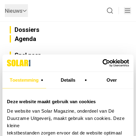
Nieuws
Dossiers
Agenda
Snel naar
Privacy
Disclaimer
Nieuwsbrief
Toestemming
Details
Over
Adverteren
Abonneren
Vacatures
Deze website maakt gebruik van cookies
Bedrijvenregister
De website van Solar Magazine, onderdeel van Dé
Installateurzoeker
Duurzame Uitgeverij, maakt gebruik van cookies. Deze
Cookievoorkeuren wijzigen
kleine
English
tekstbestanden zorgen ervoor dat de website optimaal