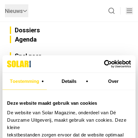
Nieuws
Dossiers
Agenda
Snel naar
Privacy
Disclaimer
Nieuwsbrief
Toestemming
Details
Over
Adverteren
Abonneren
Vacatures
Deze website maakt gebruik van cookies
Bedrijvenregister
De website van Solar Magazine, onderdeel van Dé
Installateurzoeker
Duurzame Uitgeverij, maakt gebruik van cookies. Deze
Cookievoorkeuren wijzigen
kleine
English
tekstbestanden zorgen ervoor dat de website optimaal