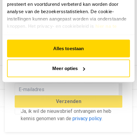
presteert en voortdurend verbeterd kan worden door
Geef ons feedback
analyse van de bezoekersstatistieken. De cookie-
Vertel ons wat je van onze website vindt.
instellingen kunnen aangepast worden via onderstaande
Tip de redactie
knoppen. Het privacy- en cookiebeleid is
hier na te
lezen
.
Geef tips aan ons door.
Adverteren
Alles toestaan
Bekijk hier de mogelijkheden.
MELD U AAN VOOR ONZE
Meer opties
NIEUWSBRIEF
Blijf op de hoogte van het laatste nieuws!
© Dé Duurzame Uitgeverij
Verzenden
Ja, ik wil de nieuwsbrief ontvangen en heb
kennis genomen van de
privacy policy
.