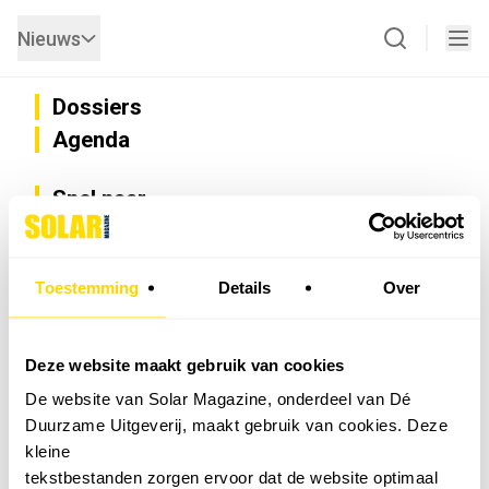
Nieuws
Dossiers
Agenda
Snel naar
Privacy
Disclaimer
Nieuwsbrief
Toestemming
Details
Over
Adverteren
Abonneren
Vacatures
Deze website maakt gebruik van cookies
Bedrijvenregister
De website van Solar Magazine, onderdeel van Dé
Installateurzoeker
Duurzame Uitgeverij, maakt gebruik van cookies. Deze
Cookievoorkeuren wijzigen
kleine
English
tekstbestanden zorgen ervoor dat de website optimaal