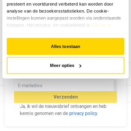
presteert en voortdurend verbeterd kan worden door
Geef ons feedback
analyse van de bezoekersstatistieken. De cookie-
Vertel ons wat je van onze website vindt.
instellingen kunnen aangepast worden via onderstaande
Tip de redactie
knoppen. Het privacy- en cookiebeleid is
hier na te
lezen
.
Geef tips aan ons door.
Adverteren
Alles toestaan
Bekijk hier de mogelijkheden.
MELD U AAN VOOR ONZE
Meer opties
NIEUWSBRIEF
Blijf op de hoogte van het laatste nieuws!
© Dé Duurzame Uitgeverij
Verzenden
Ja, ik wil de nieuwsbrief ontvangen en heb
kennis genomen van de
privacy policy
.