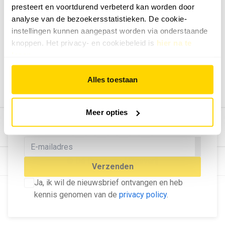
presteert en voortdurend verbeterd kan worden door
Geef ons feedback
analyse van de bezoekersstatistieken. De cookie-
Vertel ons wat je van onze website vindt.
instellingen kunnen aangepast worden via onderstaande
Tip de redactie
knoppen. Het privacy- en cookiebeleid is
hier na te
lezen
.
Geef tips aan ons door.
Adverteren
Alles toestaan
Bekijk hier de mogelijkheden.
MELD U AAN VOOR ONZE
Meer opties
NIEUWSBRIEF
Blijf op de hoogte van het laatste nieuws!
© Dé Duurzame Uitgeverij
Verzenden
Ja, ik wil de nieuwsbrief ontvangen en heb
kennis genomen van de
privacy policy
.