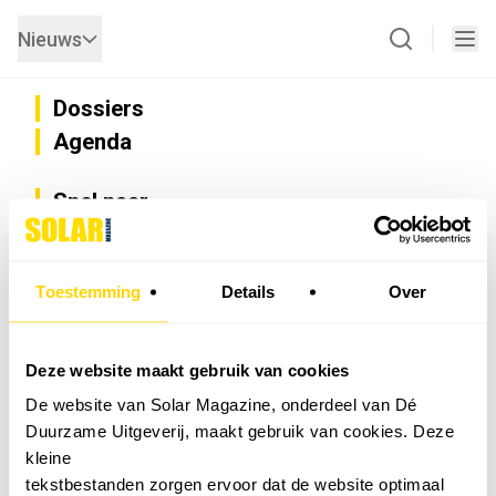
Nieuws
Dossiers
Agenda
Snel naar
Privacy
Disclaimer
Nieuwsbrief
Toestemming
Details
Over
Adverteren
Abonneren
Vacatures
Deze website maakt gebruik van cookies
Bedrijvenregister
De website van Solar Magazine, onderdeel van Dé
Installateurzoeker
Duurzame Uitgeverij, maakt gebruik van cookies. Deze
Cookievoorkeuren wijzigen
kleine
English
tekstbestanden zorgen ervoor dat de website optimaal