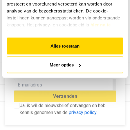
presteert en voortdurend verbeterd kan worden door
Geef ons feedback
analyse van de bezoekersstatistieken. De cookie-
Vertel ons wat je van onze website vindt.
instellingen kunnen aangepast worden via onderstaande
Tip de redactie
knoppen. Het privacy- en cookiebeleid is
hier na te
lezen
.
Geef tips aan ons door.
Adverteren
Alles toestaan
Bekijk hier de mogelijkheden.
MELD U AAN VOOR ONZE
Meer opties
NIEUWSBRIEF
Blijf op de hoogte van het laatste nieuws!
© Dé Duurzame Uitgeverij
Verzenden
Ja, ik wil de nieuwsbrief ontvangen en heb
kennis genomen van de
privacy policy
.