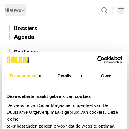
Nieuws
Dossiers
Agenda
Snel naar
Privacy
Disclaimer
Nieuwsbrief
Toestemming
Details
Over
Adverteren
Abonneren
Vacatures
Deze website maakt gebruik van cookies
Bedrijvenregister
De website van Solar Magazine, onderdeel van Dé
Installateurzoeker
Duurzame Uitgeverij, maakt gebruik van cookies. Deze
Cookievoorkeuren wijzigen
kleine
English
tekstbestanden zorgen ervoor dat de website optimaal