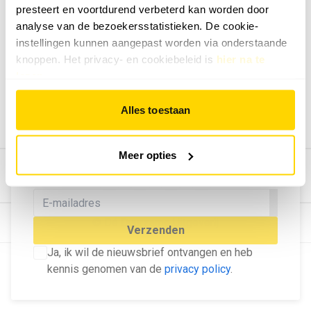
presteert en voortdurend verbeterd kan worden door
Geef ons feedback
analyse van de bezoekersstatistieken. De cookie-
Vertel ons wat je van onze website vindt.
instellingen kunnen aangepast worden via onderstaande
Tip de redactie
knoppen. Het privacy- en cookiebeleid is
hier na te
lezen
.
Geef tips aan ons door.
Adverteren
Alles toestaan
Bekijk hier de mogelijkheden.
MELD U AAN VOOR ONZE
Meer opties
NIEUWSBRIEF
Blijf op de hoogte van het laatste nieuws!
© Dé Duurzame Uitgeverij
Verzenden
Ja, ik wil de nieuwsbrief ontvangen en heb
kennis genomen van de
privacy policy
.