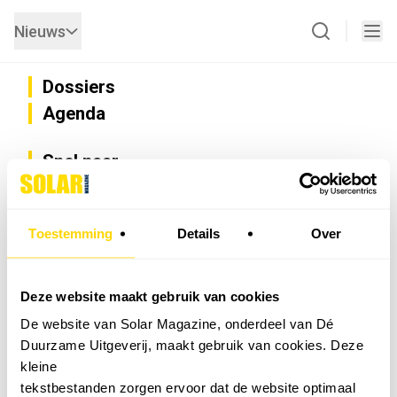
Nieuws
Dossiers
Agenda
Snel naar
Privacy
Disclaimer
Nieuwsbrief
Toestemming
Details
Over
Adverteren
Abonneren
Vacatures
Deze website maakt gebruik van cookies
Bedrijvenregister
De website van Solar Magazine, onderdeel van Dé
Installateurzoeker
Duurzame Uitgeverij, maakt gebruik van cookies. Deze
Cookievoorkeuren wijzigen
kleine
English
tekstbestanden zorgen ervoor dat de website optimaal