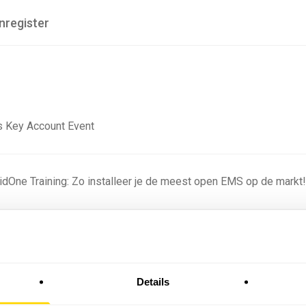
nregister
 Key Account Event
ridOne Training: Zo installeer je de meest open EMS op de markt
ning - Residentieel
Details
omstige batterijprofielen: hoe netbeheerders proberen
 in 2035 te voorspellen