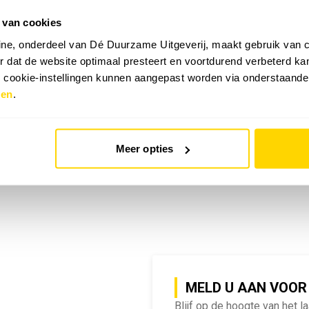
 van cookies
emy | SlimmeRik on Tour
ne, onderdeel van Dé Duurzame Uitgeverij, maakt gebruik van c
 dat de website optimaal presteert en voortdurend verbeterd k
e cookie-instellingen kunnen aangepast worden via onderstaande
zen
.
Meer opties
MELD U AAN VOOR
Blijf op de hoogte van het l