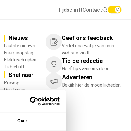
Tijdschrift
Contact
Nieuws
Geef ons feedback
Laatste nieuws
Vertel ons wat je van onze
Energieopslag
website vindt.
Elektrisch rijden
Tip de redactie
Tijdschrift
Geef tips aan ons door.
Snel naar
Adverteren
!
Privacy
Bekijk hier de mogelijkheden.
Disclaimer
Nieuwsbrief
Adverteren
Abonneren
Vacatures
Over
Bedrijvenregister