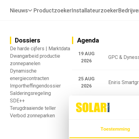
Nieuws
Productzoeker
Installateurzoeker
Bedrijve
Dossiers
Agenda
De harde cijfers | Marktdata
19 AUG
Dwangarbeid productie
GPC & Dyness
2026
zonnepanelen
Dynamische
energiecontracten
25 AUG
Eniris Smartg
Importheffingendossier
2026
Salderingsregeling
SDE++
25 AUG
Sigenergy Trai
Terugdraaiende teller
2026
Verbod zonneparken
Webinar: Toek
Toestemming
5 SEP
2026
batterijgedrag