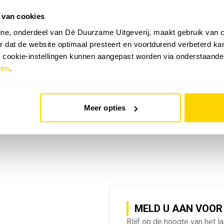
 van cookies
emy | SlimmeRik on Tour
ne, onderdeel van Dé Duurzame Uitgeverij, maakt gebruik van c
 dat de website optimaal presteert en voortdurend verbeterd k
e cookie-instellingen kunnen aangepast worden via onderstaande
zen
.
Meer opties
MELD U AAN VOOR
Blijf op de hoogte van het l