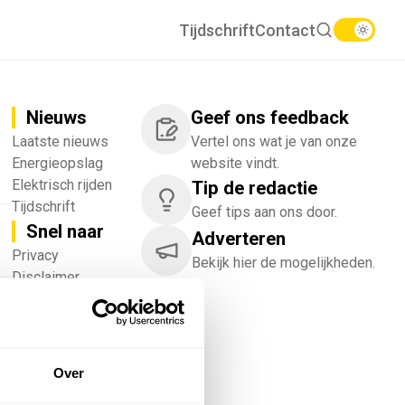
Tijdschrift
Contact
Nieuws
Geef ons feedback
Laatste nieuws
Vertel ons wat je van onze
Energieopslag
website vindt.
Elektrisch rijden
Tip de redactie
Tijdschrift
Geef tips aan ons door.
Snel naar
Adverteren
!
Privacy
Bekijk hier de mogelijkheden.
Disclaimer
Nieuwsbrief
Adverteren
Abonneren
Vacatures
Over
Bedrijvenregister