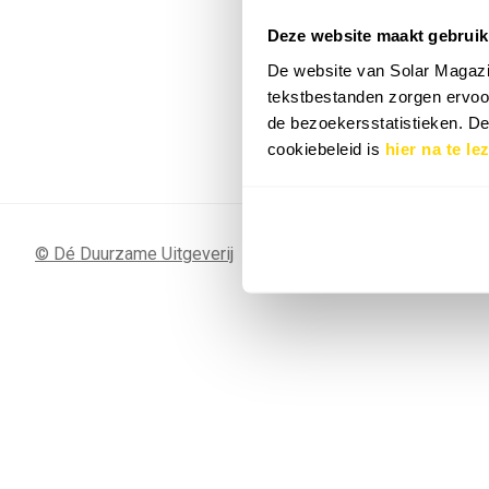
Deze website maakt gebruik
7 SEP
Sunergy Acad
De website van Solar Magazi
2026
tekstbestanden zorgen ervoor
de bezoekersstatistieken. D
Bekijk de volledige agenda
cookiebeleid is
hier na te le
© Dé Duurzame Uitgeverij