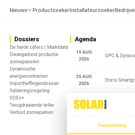
Nieuws
Productzoeker
Installateurzoeker
Bedrijve
Dossiers
Agenda
De harde cijfers | Marktdata
19 AUG
Dwangarbeid productie
GPC & Dyness
2026
zonnepanelen
Dynamische
energiecontracten
25 AUG
Eniris Smartg
Importheffingendossier
2026
Salderingsregeling
SDE++
25 AUG
Sigenergy Trai
Terugdraaiende teller
2026
Verbod zonneparken
Webinar: Toek
Toestemming
5 SEP
2026
batterijgedrag