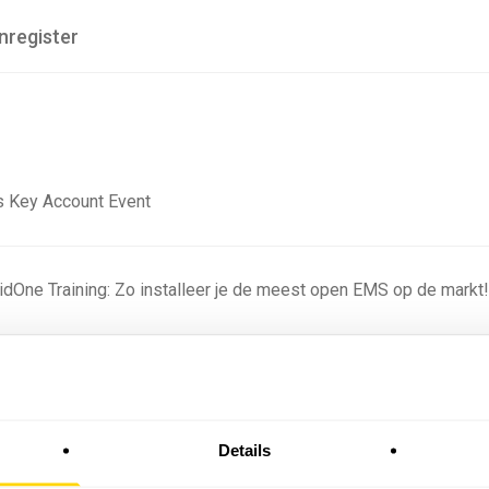
nregister
 Key Account Event
ridOne Training: Zo installeer je de meest open EMS op de markt
ning - Residentieel
Details
omstige batterijprofielen: hoe netbeheerders proberen
 in 2035 te voorspellen