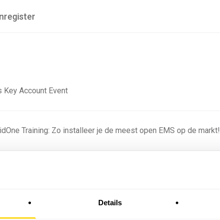
nregister
 Key Account Event
ridOne Training: Zo installeer je de meest open EMS op de markt
ning - Residentieel
Details
omstige batterijprofielen: hoe netbeheerders proberen
 in 2035 te voorspellen