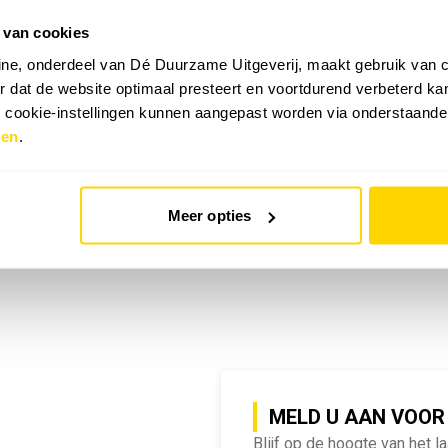
 van cookies
emy | SlimmeRik on Tour
ne, onderdeel van Dé Duurzame Uitgeverij, maakt gebruik van c
 dat de website optimaal presteert en voortdurend verbeterd k
e cookie-instellingen kunnen aangepast worden via onderstaande
zen
.
Meer opties
MELD U AAN VOOR
Blijf op de hoogte van het l