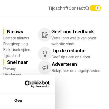
Tijdschrift
Contact
Nieuws
Geef ons feedback
Laatste nieuws
Vertel ons wat je van onze
Energieopslag
website vindt.
Elektrisch rijden
Tip de redactie
Tijdschrift
Geef tips aan ons door.
Snel naar
Adverteren
!
Privacy
Bekijk hier de mogelijkheden.
Disclaimer
Nieuwsbrief
Adverteren
Abonneren
Vacatures
Over
Bedrijvenregister