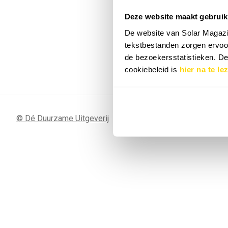
Deze website maakt gebruik
7 SEP
Sunergy Acad
De website van Solar Magazi
2026
tekstbestanden zorgen ervoor
de bezoekersstatistieken. D
Bekijk de volledige agenda
cookiebeleid is
hier na te le
© Dé Duurzame Uitgeverij