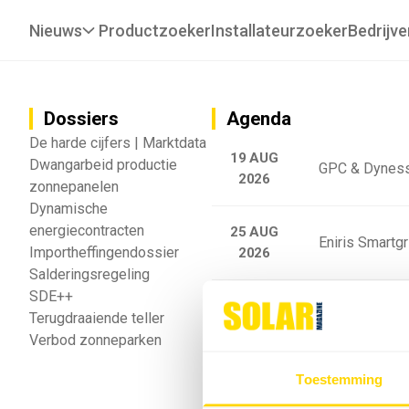
Nieuws
Productzoeker
Installateurzoeker
Bedrijve
Dossiers
Agenda
De harde cijfers | Marktdata
19 AUG
Dwangarbeid productie
GPC & Dyness
2026
zonnepanelen
Dynamische
energiecontracten
25 AUG
Eniris Smartg
Importheffingendossier
2026
Salderingsregeling
SDE++
25 AUG
Sigenergy Trai
Terugdraaiende teller
2026
Verbod zonneparken
Webinar: Toek
Toestemming
5 SEP
2026
batterijgedrag