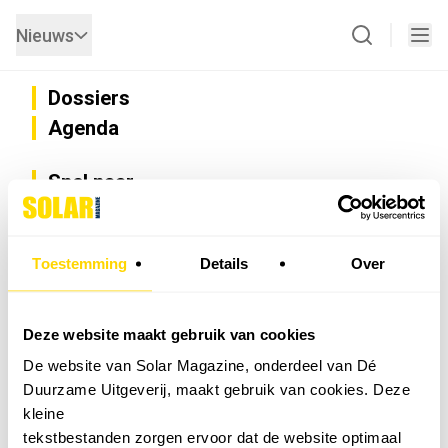
Nieuws
Dossiers
Agenda
Snel naar
Privacy
Disclaimer
Nieuwsbrief
Toestemming
Details
Over
Adverteren
Abonneren
Vacatures
Deze website maakt gebruik van cookies
Bedrijvenregister
De website van Solar Magazine, onderdeel van Dé
Installateurzoeker
Duurzame Uitgeverij, maakt gebruik van cookies. Deze
Cookievoorkeuren wijzigen
kleine
English
tekstbestanden zorgen ervoor dat de website optimaal