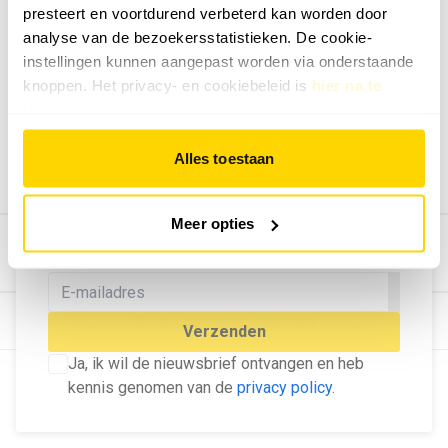
presteert en voortdurend verbeterd kan worden door
Geef ons feedback
analyse van de bezoekersstatistieken. De cookie-
Vertel ons wat je van onze website vindt.
instellingen kunnen aangepast worden via onderstaande
Tip de redactie
knoppen. Het privacy- en cookiebeleid is
hier na te
lezen
.
Geef tips aan ons door.
Adverteren
Alles toestaan
Bekijk hier de mogelijkheden.
MELD U AAN VOOR ONZE
Meer opties
NIEUWSBRIEF
Blijf op de hoogte van het laatste nieuws!
© Dé Duurzame Uitgeverij
Verzenden
Ja, ik wil de nieuwsbrief ontvangen en heb
kennis genomen van de
privacy policy
.