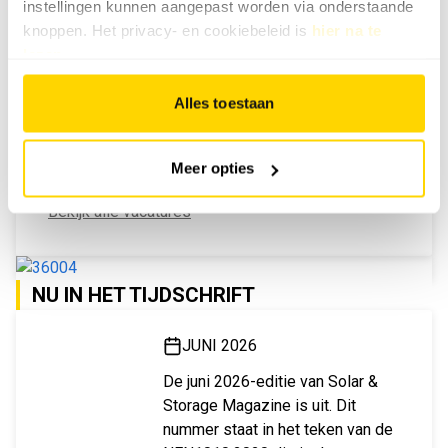
instellingen kunnen aangepast worden via onderstaande
knoppen. Het privacy- en cookiebeleid is
hier na te
lezen
.
Alles toestaan
MEEST GELEZEN
Meer opties
VACATURES
Bekijk alle vacatures
NU IN HET TIJDSCHRIFT
JUNI 2026
De juni 2026-editie van Solar &
Storage Magazine is uit. Dit
nummer staat in het teken van de