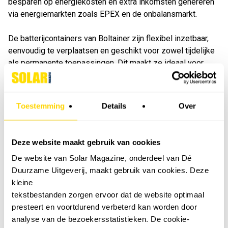
besparen op energiekosten en extra inkomsten genereren
via energiemarkten zoals EPEX en de onbalansmarkt.
De batterijcontainers van Boltainer zijn flexibel inzetbaar,
eenvoudig te verplaatsen en geschikt voor zowel tijdelijke
als permanente toepassingen. Dit maakt ze ideaal voor
ondersteuning van zonne- en windparken, het voorkomen
van netcongestie en het verbeteren van energie-efficiëntie
op industriële locaties. Daarnaast kunnen de systemen
Toestemming
Details
Over
actief deelnemen aan energiemarkten, waardoor bedrijven
niet alleen grip krijgen op hun energieverbruik, maar ook
nieuwe verdienmodellen kunnen benutten.
Deze website maakt gebruik van cookies
De website van Solar Magazine, onderdeel van Dé
Met een sterke focus op technologie en duurzaamheid
Duurzame Uitgeverij, maakt gebruik van cookies. Deze
positioneert Boltainer zich als een sleutelspeler in de
kleine
energietransitie. Door samenwerkingen met netbeheerders,
tekstbestanden zorgen ervoor dat de website optimaal
bedrijven en energiehandelaren draagt het bedrijf bij aan
presteert en voortdurend verbeterd kan worden door
een stabieler, duurzamer en kostenefficiënter
analyse van de bezoekersstatistieken. De cookie-
energiesysteem.