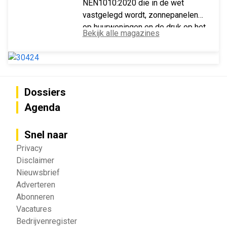
NEN1010:2020 die in de wet
vastgelegd wordt, zonnepanelen
op huurwoningen en de druk op het
Bekijk alle magazines
Vlaamse stroomnet.
Dossiers
Agenda
Snel naar
Privacy
Disclaimer
Nieuwsbrief
Adverteren
Abonneren
Vacatures
Bedrijvenregister