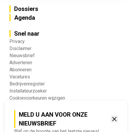
Dossiers
Agenda
Snel naar
Privacy
Disclaimer
Nieuwsbrief
Adverteren
Abonneren
Vacatures
Bedrijvenregister
Installateurzoeker
Cookievoorkeuren wijzigen
English
MELD U AAN VOOR ONZE
Geef ons feedback
NIEUWSBRIEF
Vertel ons wat je van onze website vindt.
Blijf op de hoogte van het laatste nieuws!