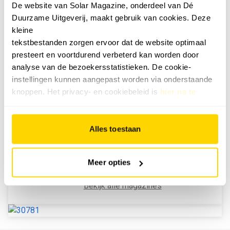
De website van Solar Magazine, onderdeel van Dé
VACATURES
Duurzame Uitgeverij, maakt gebruik van cookies. Deze
kleine
Bekijk alle vacatures
tekstbestanden zorgen ervoor dat de website optimaal
presteert en voortdurend verbeterd kan worden door
analyse van de bezoekersstatistieken. De cookie-
NU IN HET TIJDSCHRIFT
instellingen kunnen aangepast worden via onderstaande
knoppen. Het privacy- en cookiebeleid is
hier na te
JUNI 2026
lezen
.
De juni 2026-editie van Solar &
Alles toestaan
Storage Magazine is uit. Dit
nummer staat in het teken van de
NEN1010:2020 die in de wet
Meer opties
vastgelegd wordt, zonnepanelen
op huurwoningen en de druk op het
Bekijk alle magazines
Vlaamse stroomnet.