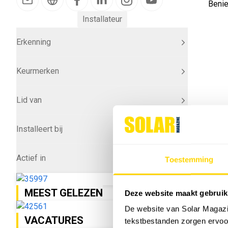
Beni
Installateur
Erkenning
Keurmerken
Lid van
Installeert bij
Actief in
Toestemming
MEEST GELEZEN
Deze website maakt gebruik
De website van Solar Magazi
VACATURES
tekstbestanden zorgen ervoor