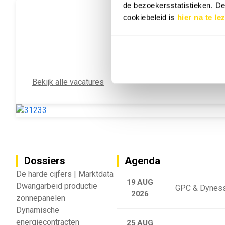
de bezoekersstatistieken. D
cookiebeleid is
hier na te le
Bekijk alle vacatures
Dossiers
Agenda
De harde cijfers | Marktdata
19 AUG
Dwangarbeid productie
GPC & Dyness
2026
zonnepanelen
Dynamische
energiecontracten
25 AUG