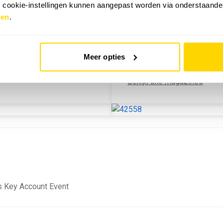
e cookie-instellingen kunnen aangepast worden via onderstaande
zen
.
JUNI 2026
De juni 2026-editie van Sol
teken van de NEN1010:2020
Meer opties
huurwoningen en de druk o
Bekijk alle magazines
 Key Account Event