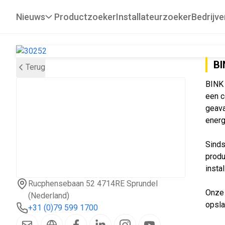
Nieuws
Productzoeker
Installateurzoeker
Bedrijve
BI
Terug
BINK 
een c
geava
energ
Sinds
produ
insta
Rucphensebaan 52 4714RE Sprundel
Onze 
(Nederland)
opsla
+31 (0)79 599 1700