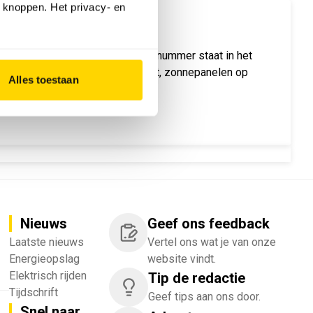
 knoppen. Het privacy- en
ar & Storage Magazine is uit. Dit nummer staat in het
 die in de wet vastgelegd wordt, zonnepanelen op
Alles toestaan
p het Vlaamse stroomnet.
Nieuws
Geef ons feedback
Laatste nieuws
Vertel ons wat je van onze
Energieopslag
website vindt.
Elektrisch rijden
Tip de redactie
Tijdschrift
Geef tips aan ons door.
Snel naar