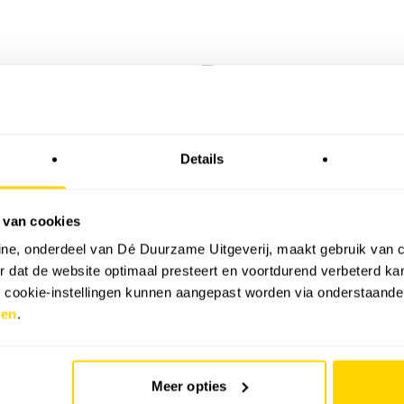
NU IN HET TIJDSCHRI
Details
JUNI 2026
De juni 2026-editie van Sol
 van cookies
teken van de NEN1010:2020
ne, onderdeel van Dé Duurzame Uitgeverij, maakt gebruik van c
huurwoningen en de druk o
 dat de website optimaal presteert en voortdurend verbeterd k
Bekijk alle magazines
e cookie-instellingen kunnen aangepast worden via onderstaande
zen
.
Meer opties