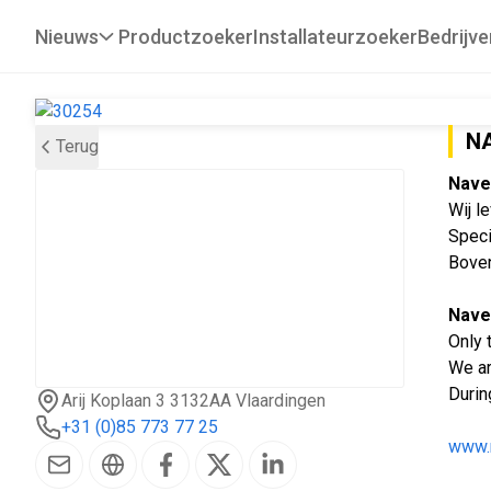
Nieuws
Productzoeker
Installateurzoeker
Bedrijve
N
Terug
Navet
Wij l
Speci
Boven
Navet
Only 
We ar
Durin
Arij Koplaan 3 3132AA Vlaardingen
+31 (0)85 773 77 25
www.n