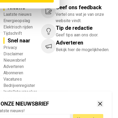
Nieuws
Geef ons feedback
Laatste nieuws
Vertel ons wat je van onze
Energieopslag
website vindt.
Elektrisch rijden
Tip de redactie
Tijdschrift
Geef tips aan ons door.
Snel naar
Adverteren
!
Privacy
Bekijk hier de mogelijkheden.
Disclaimer
Nieuwsbrief
Adverteren
Abonneren
Vacatures
Bedrijvenregister
Installateurzoeker
Cookievoorkeuren
 ONZE NIEUWSBRIEF
wijzigen
aatste nieuws!
English