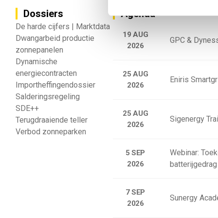
Dossiers
Agenda
De harde cijfers | Marktdata
19 AUG
Dwangarbeid productie
GPC & Dyness
2026
zonnepanelen
Dynamische
energiecontracten
25 AUG
Eniris Smartg
Importheffingendossier
2026
Salderingsregeling
SDE++
25 AUG
Sigenergy Trai
Terugdraaiende teller
2026
Verbod zonneparken
Webinar: Toek
5 SEP
2026
batterijgedrag
7 SEP
Sunergy Acad
2026