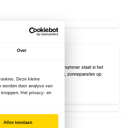
FT
Over
ar & Storage Magazine is uit. Dit nummer staat in het
 die in de wet vastgelegd wordt, zonnepanelen op
ookies. Deze kleine
p het Vlaamse stroomnet.
an worden door analyse van
 knoppen. Het privacy- en
Alles toestaan