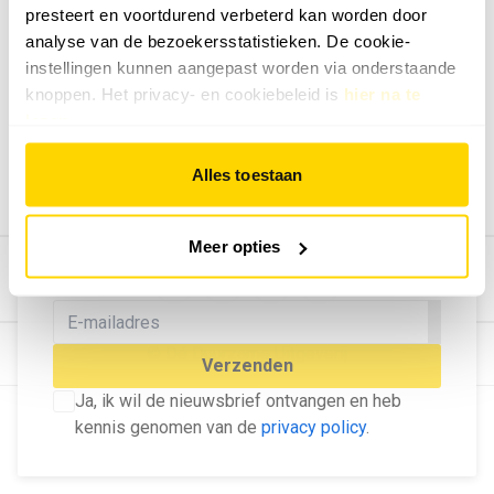
presteert en voortdurend verbeterd kan worden door
Geef ons feedback
analyse van de bezoekersstatistieken. De cookie-
Vertel ons wat je van onze website vindt.
instellingen kunnen aangepast worden via onderstaande
Tip de redactie
knoppen. Het privacy- en cookiebeleid is
hier na te
lezen
.
Geef tips aan ons door.
Adverteren
Alles toestaan
Bekijk hier de mogelijkheden.
MELD U AAN VOOR ONZE
Meer opties
NIEUWSBRIEF
Blijf op de hoogte van het laatste nieuws!
© Dé Duurzame Uitgeverij
Verzenden
Ja, ik wil de nieuwsbrief ontvangen en heb
kennis genomen van de
privacy policy
.