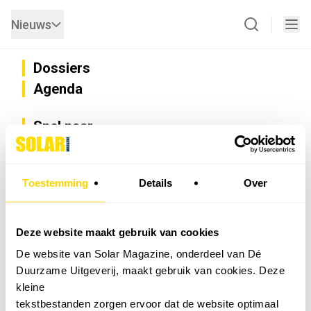
Nieuws
Dossiers
Agenda
Snel naar
Privacy
Disclaimer
Nieuwsbrief
Toestemming
Details
Over
Adverteren
Abonneren
Vacatures
Deze website maakt gebruik van cookies
Bedrijvenregister
De website van Solar Magazine, onderdeel van Dé
Installateurzoeker
Duurzame Uitgeverij, maakt gebruik van cookies. Deze
Cookievoorkeuren wijzigen
kleine
English
tekstbestanden zorgen ervoor dat de website optimaal