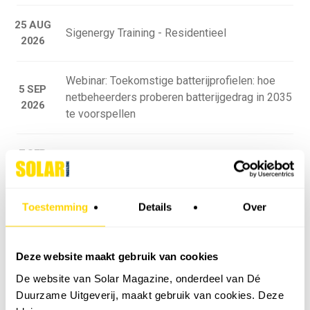
25 AUG
Sigenergy Training - Residentieel
2026
Webinar: Toekomstige batterijprofielen: hoe
5 SEP
netbeheerders proberen batterijgedrag in 2035
2026
te voorspellen
7 SEP
Sunergy Academy | SlimmeRik on Tour
2026
Bekijk de volledige agenda
Toestemming
Details
Over
MEEST GELEZEN
Deze website maakt gebruik van cookies
VACATURES
De website van Solar Magazine, onderdeel van Dé
Bekijk alle vacatures
Duurzame Uitgeverij, maakt gebruik van cookies. Deze