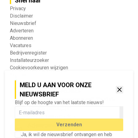
Snel naar
Privacy
Disclaimer
Nieuwsbrief
Adverteren
Abonneren
Vacatures
Bedrijvenregister
Installateurzoeker
Cookievoorkeuren wijzigen
English
MELD U AAN VOOR ONZE
Geef ons feedback
NIEUWSBRIEF
Vertel ons wat je van onze website vindt.
Blijf op de hoogte van het laatste nieuws!
Tip de redactie
Geef tips aan ons door.
Adverteren
Verzenden
Bekijk hier de mogelijkheden.
Ja, ik wil de nieuwsbrief ontvangen en heb