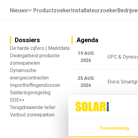
Nieuws
Productzoeker
Installateurzoeker
Bedrijve
Dossiers
Agenda
De harde cijfers | Marktdata
19 AUG
Dwangarbeid productie
GPC & Dyness
2026
zonnepanelen
Dynamische
energiecontracten
25 AUG
Eniris Smartg
Importheffingendossier
2026
Salderingsregeling
SDE++
25 AUG
Sigenergy Trai
Terugdraaiende teller
2026
Verbod zonneparken
Webinar: Toek
Toestemming
5 SEP
2026
batterijgedrag