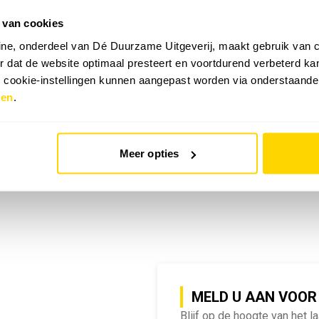
 van cookies
emy | SlimmeRik on Tour
ne, onderdeel van Dé Duurzame Uitgeverij, maakt gebruik van c
 dat de website optimaal presteert en voortdurend verbeterd k
e cookie-instellingen kunnen aangepast worden via onderstaande
zen
.
Meer opties
MELD U AAN VOOR
Blijf op de hoogte van het l