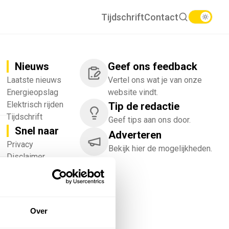
Tijdschrift
Contact
Nieuws
Geef ons feedback
Laatste nieuws
Vertel ons wat je van onze
Energieopslag
website vindt.
Elektrisch rijden
Tip de redactie
Tijdschrift
Geef tips aan ons door.
Snel naar
Adverteren
!
Privacy
Bekijk hier de mogelijkheden.
Disclaimer
Nieuwsbrief
Adverteren
Abonneren
Vacatures
Over
Bedrijvenregister