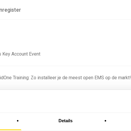
nregister
 Key Account Event
ridOne Training: Zo installeer je de meest open EMS op de markt
ning - Residentieel
Details
omstige batterijprofielen: hoe netbeheerders proberen
 in 2035 te voorspellen