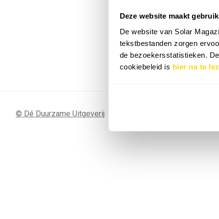
Deze website maakt gebruik
7 SEP
Sunergy Acad
De website van Solar Magazi
2026
tekstbestanden zorgen ervoor
de bezoekersstatistieken. D
Bekijk de volledige agenda
cookiebeleid is
hier na te le
© Dé Duurzame Uitgeverij