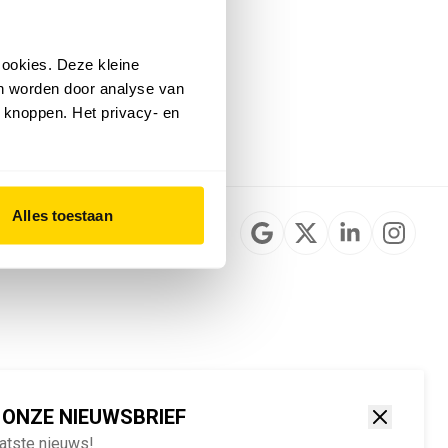
Installateurzoeker
Cookievoorkeuren
wijzigen
ookies. Deze kleine
English
an worden door analyse van
 knoppen. Het privacy- en
Alles toestaan
 ONZE NIEUWSBRIEF
aatste nieuws!