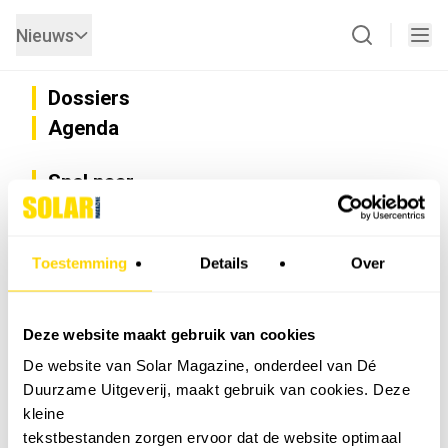
Nieuws
Dossiers
Agenda
Snel naar
Privacy
Disclaimer
Nieuwsbrief
Toestemming
Details
Over
Adverteren
Abonneren
Vacatures
Deze website maakt gebruik van cookies
Bedrijvenregister
De website van Solar Magazine, onderdeel van Dé
Installateurzoeker
Duurzame Uitgeverij, maakt gebruik van cookies. Deze
Cookievoorkeuren wijzigen
kleine
English
tekstbestanden zorgen ervoor dat de website optimaal