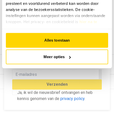
presteert en voortdurend verbeterd kan worden door
Geef ons feedback
analyse van de bezoekersstatistieken. De cookie-
Vertel ons wat je van onze website vindt.
instellingen kunnen aangepast worden via onderstaande
Tip de redactie
knoppen. Het privacy- en cookiebeleid is
hier na te
lezen
.
Geef tips aan ons door.
Adverteren
Alles toestaan
Bekijk hier de mogelijkheden.
MELD U AAN VOOR ONZE
Meer opties
NIEUWSBRIEF
Blijf op de hoogte van het laatste nieuws!
© Dé Duurzame Uitgeverij
Verzenden
Ja, ik wil de nieuwsbrief ontvangen en heb
kennis genomen van de
privacy policy
.