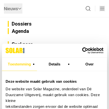
Nieuws
Dossiers
Agenda
Snel naar
Privacy
Disclaimer
Nieuwsbrief
Toestemming
Details
Over
Adverteren
Abonneren
Vacatures
Deze website maakt gebruik van cookies
Bedrijvenregister
De website van Solar Magazine, onderdeel van Dé
Installateurzoeker
Duurzame Uitgeverij, maakt gebruik van cookies. Deze
Cookievoorkeuren wijzigen
kleine
English
tekstbestanden zorgen ervoor dat de website optimaal