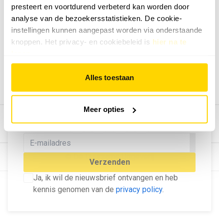
presteert en voortdurend verbeterd kan worden door
Geef ons feedback
analyse van de bezoekersstatistieken. De cookie-
Vertel ons wat je van onze website vindt.
instellingen kunnen aangepast worden via onderstaande
Tip de redactie
knoppen. Het privacy- en cookiebeleid is
hier na te
lezen
.
Geef tips aan ons door.
Adverteren
Alles toestaan
Bekijk hier de mogelijkheden.
MELD U AAN VOOR ONZE
Meer opties
NIEUWSBRIEF
Blijf op de hoogte van het laatste nieuws!
© Dé Duurzame Uitgeverij
Verzenden
Ja, ik wil de nieuwsbrief ontvangen en heb
kennis genomen van de
privacy policy
.