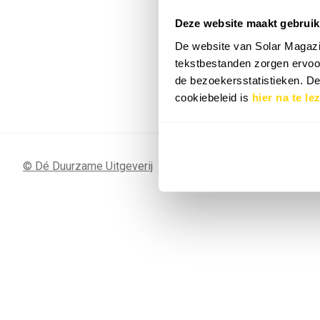
Deze website maakt gebruik
7 SEP
Sunergy Acad
De website van Solar Magazi
2026
tekstbestanden zorgen ervoor
de bezoekersstatistieken. D
Bekijk de volledige agenda
cookiebeleid is
hier na te le
© Dé Duurzame Uitgeverij