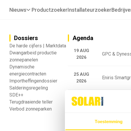
Nieuws
Productzoeker
Installateurzoeker
Bedrijve
Dossiers
Agenda
De harde cijfers | Marktdata
19 AUG
Dwangarbeid productie
GPC & Dyness
2026
zonnepanelen
Dynamische
energiecontracten
25 AUG
Eniris Smartg
Importheffingendossier
2026
Salderingsregeling
SDE++
25 AUG
Sigenergy Trai
Terugdraaiende teller
2026
Verbod zonneparken
Webinar: Toek
Toestemming
5 SEP
2026
batterijgedrag