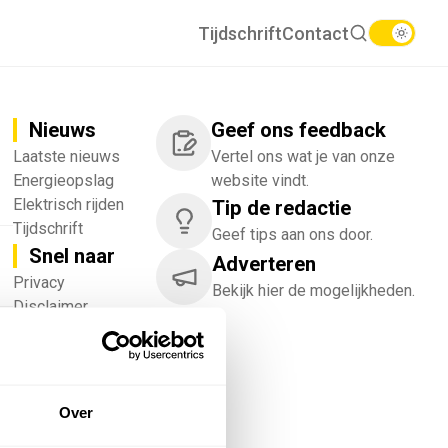
Tijdschrift
Contact
Nieuws
Geef ons feedback
Laatste nieuws
Vertel ons wat je van onze
Energieopslag
website vindt.
Elektrisch rijden
Tip de redactie
Tijdschrift
Geef tips aan ons door.
Snel naar
Adverteren
!
Privacy
Bekijk hier de mogelijkheden.
Disclaimer
Nieuwsbrief
Adverteren
Abonneren
Vacatures
Over
Bedrijvenregister