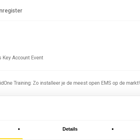
nregister
 Key Account Event
ridOne Training: Zo installeer je de meest open EMS op de markt
ning - Residentieel
Details
omstige batterijprofielen: hoe netbeheerders proberen
 in 2035 te voorspellen