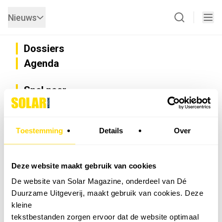
Nieuws
Dossiers
Agenda
Snel naar
Privacy
Disclaimer
Nieuwsbrief
Toestemming
Details
Over
Adverteren
Abonneren
Vacatures
Deze website maakt gebruik van cookies
Bedrijvenregister
De website van Solar Magazine, onderdeel van Dé
Installateurzoeker
Duurzame Uitgeverij, maakt gebruik van cookies. Deze
Cookievoorkeuren wijzigen
kleine
English
tekstbestanden zorgen ervoor dat de website optimaal