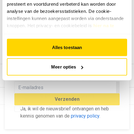
presteert en voortdurend verbeterd kan worden door
Geef ons feedback
analyse van de bezoekersstatistieken. De cookie-
Vertel ons wat je van onze website vindt.
instellingen kunnen aangepast worden via onderstaande
Tip de redactie
knoppen. Het privacy- en cookiebeleid is
hier na te
lezen
.
Geef tips aan ons door.
Adverteren
Alles toestaan
Bekijk hier de mogelijkheden.
MELD U AAN VOOR ONZE
Meer opties
NIEUWSBRIEF
Blijf op de hoogte van het laatste nieuws!
© Dé Duurzame Uitgeverij
Verzenden
Ja, ik wil de nieuwsbrief ontvangen en heb
kennis genomen van de
privacy policy
.